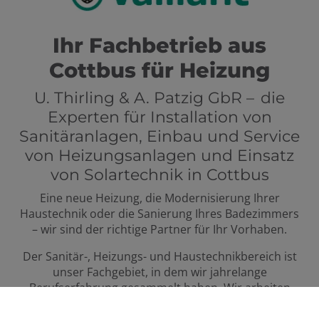
Ihr Fachbetrieb aus
Cottbus für Heizung
U. Thirling & A. Patzig GbR – die
Experten für Installation von
Sanitäranlagen, Einbau und Service
von Heizungsanlagen und Einsatz
von Solartechnik in Cottbus
Eine neue Heizung, die Modernisierung Ihrer
Haustechnik oder die Sanierung Ihres Badezimmers
– wir sind der richtige Partner für Ihr Vorhaben.
Der Sanitär-, Heizungs- und Haustechnikbereich ist
unser Fachgebiet, in dem wir jahrelange
Berufserfahrung gesammelt haben. Wir arbeiten
Hand in Hand mit renommierten Herstellern und
installieren nur hochwertige Produkte.